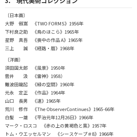
3. 現代美術コレクション
〔日本画〕
大野 俶嵩 《TWO FORMS》1956年
下村良之助 《鳥のほこら》1965年
星野 真吾 《喪中の作品 A》1965年
三上 誠 《経路・暦》1968年
〔洋画〕
須田国太郎 《風景》1950年
菅井 汲 《雷神》1958）
難波田龍起 《緑の空間》1960年
元永 定正 《作品》1964年
山口 長男 《連》1965年
荒川 修作 《The ObserverContinues》1965-66年
白髪 一雄 《平治元年12月26日》1966年
マーク・ロスコ 《赤の上の黄褐色と黒》1957年
トム・ウエッセルマン 《シースケープ＃8》1966年