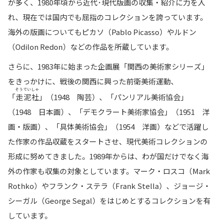
が多く、1980年頃から近代･現代版画の収集・紹介に力を入
れ、現在では国内でも屈指のコレクションを誇っています。
海外の版画についてもピカソ（Pablo Picasso）やルドン
（Odilon Redon）などの作品を所蔵しています。
さらに、1983年に始まった企画展「関西の美術家シリーズ」
をきっかけに、戦後の関西に興った前衛美術運動、
そうでいしゃ
「
走泥社
」（1948 陶芸）、「パンリアル美術協会」
（1948 日本画）、「デモクラート美術家協会」（1951 洋
画・版画）、「具体美術協会」（1954 洋画）などで活躍し
た作家の作品収蔵をスタートさせ、現代美術コレクションの
形成に努めてきました。1989年からは、わが国だけでなく海
外の作家も収集の対象としています。マーク・ロスコ（Mark
Rothko）やフランク・ステラ（Frank Stella）、ジョージ・
シーガル（George Segal）をはじめとするコレクションを有
しています。