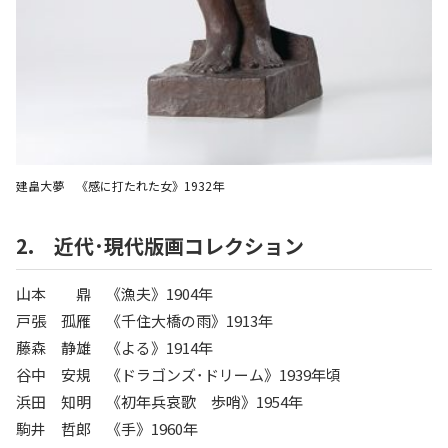
建畠大夢 《感に打たれた女》1932年
2. 近代･現代版画コレクション
山本 鼎 《漁夫》1904年
戸張 孤雁 《千住大橋の雨》1913年
藤森 静雄 《よる》1914年
谷中 安規 《ドラゴンズ･ドリーム》1939年頃
浜田 知明 《初年兵哀歌 歩哨》1954年
駒井 哲郎 《手》1960年