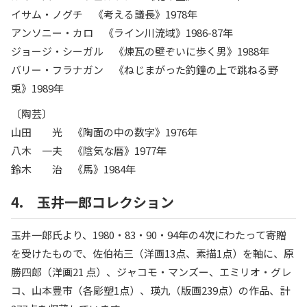
イサム・ノグチ 《考える議長》1978年
アンソニー・カロ 《ライン川流域》1986-87年
ジョージ・シーガル 《煉瓦の壁ぞいに歩く男》1988年
バリー・フラナガン 《ねじまがった釣鐘の上で跳ねる野
兎》1989年
〔陶芸〕
山田 光 《陶面の中の数字》1976年
八木 一夫 《陰気な暦》1977年
鈴木 治 《馬》1984年
4. 玉井一郎コレクション
玉井一郎氏より、1980・83・90・94年の4次にわたって寄贈
を受けたもので、佐伯祐三（洋画13点、素描1点）を軸に、原
勝四郎（洋画21 点）、ジャコモ・マンズー、エミリオ・グレ
コ、山本豊市（各彫塑1点）、瑛九（版画239点）の作品、計