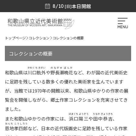
本日開館
8/10
[日]
MENU
トップページ
コレクション
コレクションの概要
コレクションの概要
かわぐち きがい
のながせ ばんか
和歌山県は
川口軌外
や
野長瀬晩花
など、わが国の近代美術史
に足跡を残している数多くの優れた美術家を生んでいます
が、当館では1970年の開館以来、和歌山県ゆかりの作家の展
覧会を開催しながら、郷土作家コレクションを充実させてき
ました。
はまぐち ようぞう
たなか きょうきち
また和歌山ゆかりの作家には、
浜口陽三
や
田中恭吉
、
おんち こうしろう
恩地孝四郎
など、日本の近代版画史に足跡を残している作家