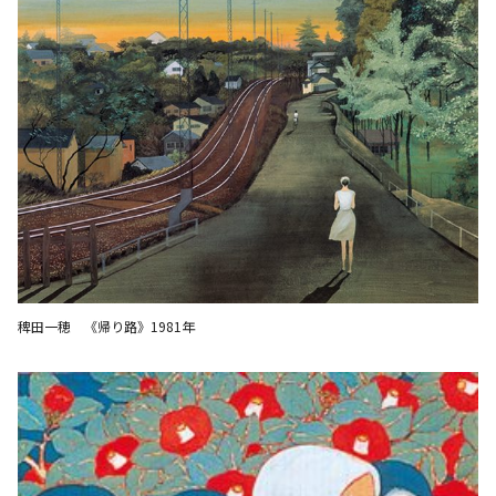
稗田一穂 《帰り路》1981年