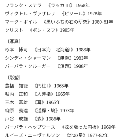
フランク・ステラ 《ラッカ III》 1968年
ヴィクトル・ヴァザレリ 《ピソール》1978年
マーク・ボイル 《黒いふちの石の研究》1980-81年
クリスト 《ポン・ヌフ》1985年
〔写真〕
杉本 博司 《日本海 北海道I》 1988年
シンディ・シャーマン 《無題》1983年
バーバラ・クルーガー 《無題》1988年
〔彫塑〕
豊福 知徳 《円柱 I》 1965年
堀内 正和 《人差指》1965年
三木 富雄 《耳》1965年
柳原 義達 《道標・鳩》1973年
戸谷 成雄 《森》1986年
バーバラ・ヘップワース 《弦を張った円板》1969年
ルイーズ・ニーヴェルソン 《北の星》1977-82年