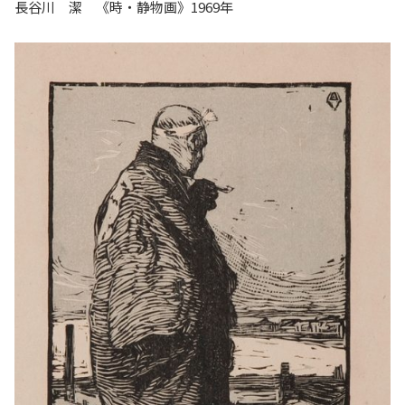
長谷川 潔 《時・静物画》1969年