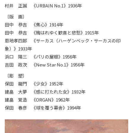
村井 正誠 《URBAIN No.1》1936年
〔版 画〕
田中 恭吉 《焦心》1914年
田中 恭吉 《綯はれゆく歓喜と悲愁》1915年
恩地孝四郎 《サーカス（ハーゲンベック・サーカスの印
象）》1933年
浜口 陽三 《パリの屋根》1956年
吉田 政次 《New Star No.1》1956年
〔彫 塑〕
保田 龍門 《少女》1952年
建畠 大夢 《感に打たれた女》1932年
建畠 覚造 《ORGAN》1962年
保田 春彦 《球を覆う幕舎》1994年