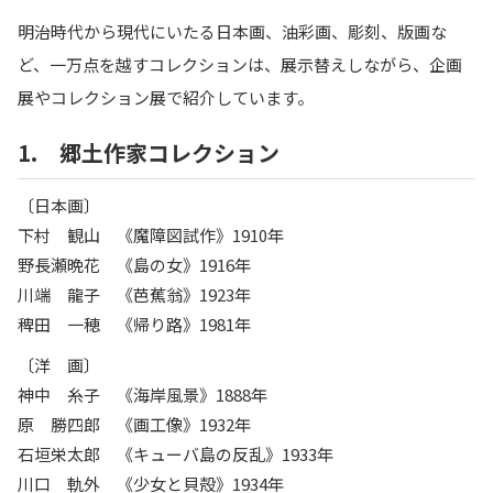
明治時代から現代にいたる日本画、油彩画、彫刻、版画な
ど、一万点を越すコレクションは、展示替えしながら、企画
展やコレクション展で紹介しています。
1. 郷土作家コレクション
〔日本画〕
下村 観山 《魔障図試作》1910年
野長瀬晩花 《島の女》1916年
川端 龍子 《芭蕉翁》1923年
稗田 一穂 《帰り路》1981年
〔洋 画〕
神中 糸子 《海岸風景》1888年
原 勝四郎 《画工像》1932年
石垣栄太郎 《キューバ島の反乱》1933年
川口 軌外 《少女と貝殻》1934年