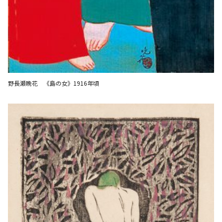
野長瀬晩花 《島の女》1916年頃