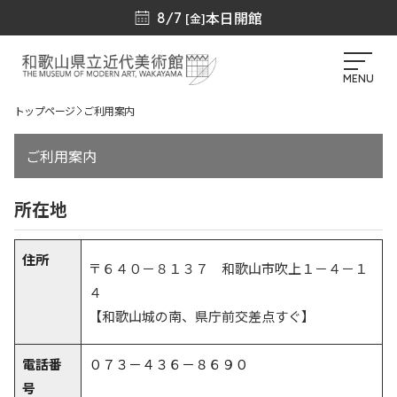
本日開館
8/7
[金]
MENU
トップページ
ご利用案内
ご利用案内
所在地
住所
〒６４０－８１３７ 和歌山市吹上１－４－１
４
【和歌山城の南、県庁前交差点すぐ】
電話番
０７３－４３６－８６９０
号