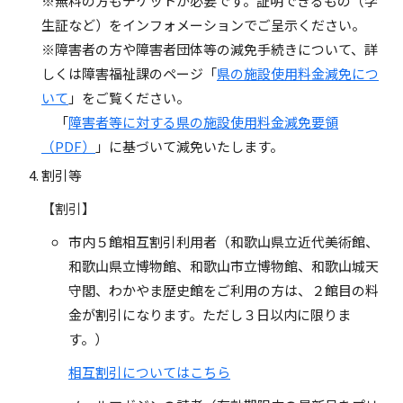
※無料の方もチケットが必要です。証明できるもの（学
生証など）をインフォメーションでご呈示ください。
※障害者の方や障害者団体等の減免手続きについて、詳
しくは障害福祉課のページ「
県の施設使用料金減免につ
いて
」をご覧ください。
「
障害者等に対する県の施設使用料金減免要領
（PDF）
」に基づいて減免いたします。
割引等
【割引】
市内５館相互割引利用者（和歌山県立近代美術館、
和歌山県立博物館、和歌山市立博物館、和歌山城天
守閣、わかやま歴史館をご利用の方は、２館目の料
金が割引になります。ただし３日以内に限りま
す。）
相互割引についてはこちら