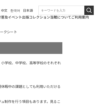
中文
한국어
日本語
育普及
イベント
出版
コレクション
当館について
ご利用案内
学校団体での来館
なつやすみの美術館
和歌山美術館
こども美術館部
ギャラリートーク・
ワークショップ
職場体験
博物館実習
これからのイベント
終了したイベント
和歌山県立近代美術
図録・パンフレット
年報
紀要
その他刊行物
コレクションの概要
所蔵作品検索
基本情報
アクセス
観覧料
バリアフリー情報
概要
沿革の詳細
展覧会開催記録の詳
和歌山県立近代美術
博物館評価制度
教育研究会
講演会等
館
細
館の
ワークシート
ニュース
使命
、小学校、中学校、高等学校のそれぞれ
期休暇中の課題としても利用いただける
ジュ制作を行う項目もあります。見るこ