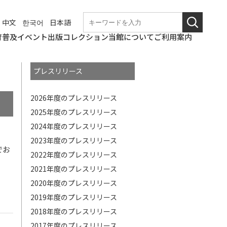
中文
한국어
日本語
育普及
イベント
出版
コレクション
当館について
ご利用案内
学校団体での来館
なつやすみの美術館
和歌山美術館
こども美術館部
ギャラリートーク・
ワークショップ
職場体験
博物館実習
これからのイベント
終了したイベント
和歌山県立近代美術
図録・パンフレット
年報
紀要
その他刊行物
コレクションの概要
所蔵作品検索
基本情報
アクセス
観覧料
バリアフリー情報
概要
沿革の詳細
展覧会開催記録の詳
和歌山県立近代美術
博物館評価制度
教育研究会
講演会等
館
細
館の
プレスリリース
ニュース
使命
2026年度のプレスリリース
2025年度のプレスリリース
2024年度のプレスリリース
2023年度のプレスリリース
でお
2022年度のプレスリリース
2021年度のプレスリリース
2020年度のプレスリリース
2019年度のプレスリリース
2018年度のプレスリリース
2017年度のプレスリリース