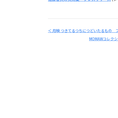
＜ 月映 つきてるつちにつどいたるもの 
MOMAWコレク