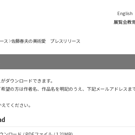
English
展覧会
教
ース
佐藤春夫の美術愛 プレスリリース
ス
スがダウンロードできます。
ご希望の方は作者名、作品名を明記のうえ、下記メールアドレスま
に置きかえてください。
ad
ウンロード / PDFファイル / 1.21MB)