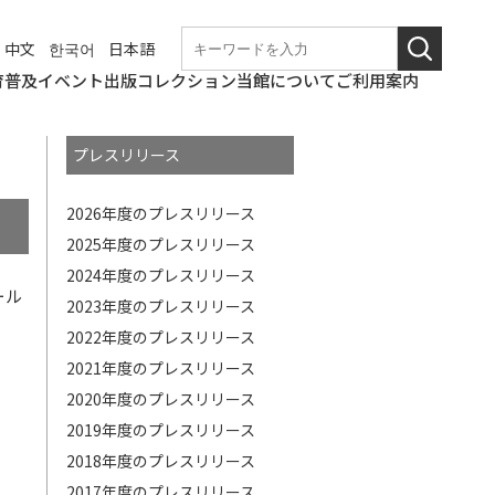
中文
한국어
日本語
育普及
イベント
出版
コレクション
当館について
ご利用案内
学校団体での来館
なつやすみの美術館
和歌山美術館
こども美術館部
ギャラリートーク・
ワークショップ
職場体験
博物館実習
これからのイベント
終了したイベント
和歌山県立近代美術
図録・パンフレット
年報
紀要
その他刊行物
コレクションの概要
所蔵作品検索
基本情報
アクセス
観覧料
バリアフリー情報
概要
沿革の詳細
展覧会開催記録の詳
和歌山県立近代美術
博物館評価制度
教育研究会
講演会等
館
細
館の
プレスリリース
ニュース
使命
2026年度のプレスリリース
2025年度のプレスリリース
2024年度のプレスリリース
ール
2023年度のプレスリリース
2022年度のプレスリリース
2021年度のプレスリリース
2020年度のプレスリリース
2019年度のプレスリリース
2018年度のプレスリリース
2017年度のプレスリリース