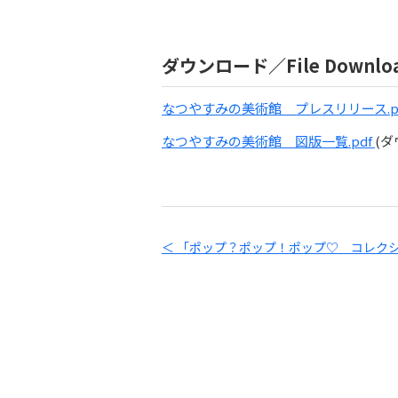
ダウンロード／File Downlo
なつやすみの美術館＿プレスリリース.p
なつやすみの美術館＿図版一覧.pdf
(ダ
＜ 「ポップ？ポップ！ポップ♡ コレク