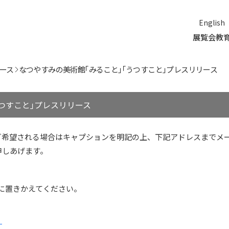
English
展覧会
教
ース
なつやすみの美術館｢みること｣｢うつすこと｣プレスリリース
つすこと｣プレスリリース
ご希望される場合はキャプションを明記の上、下記アドレスまでメ
申しあげます。
(at)は@に置きかえてください。
。