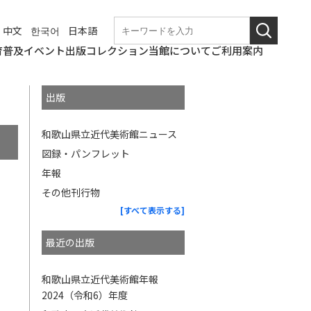
中文
한국어
日本語
育普及
イベント
出版
コレクション
当館について
ご利用案内
学校団体での来館
なつやすみの美術館
和歌山美術館
こども美術館部
ギャラリートーク・
ワークショップ
職場体験
博物館実習
これからのイベント
終了したイベント
和歌山県立近代美術
図録・パンフレット
年報
紀要
その他刊行物
コレクションの概要
所蔵作品検索
基本情報
アクセス
観覧料
バリアフリー情報
概要
沿革の詳細
展覧会開催記録の詳
和歌山県立近代美術
博物館評価制度
教育研究会
講演会等
館
細
館の
出版
ニュース
使命
和歌山県立近代美術館ニュース
図録・パンフレット
年報
その他刊行物
[すべて表示する]
最近の出版
和歌山県立近代美術館年報
2024（令和6）年度