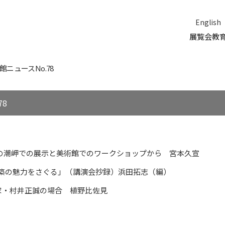
English
展覧会
教
ニュースNo.78
8
の潮岬での展示と美術館でのワークショップから 宮本久宣
建築の魅力をさぐる」（講演会抄録）浜田拓志（編）
家・村井正誠の場合 植野比佐見