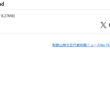
ad
8.27MB)
和歌山県立近代美術館ニュースNo.7