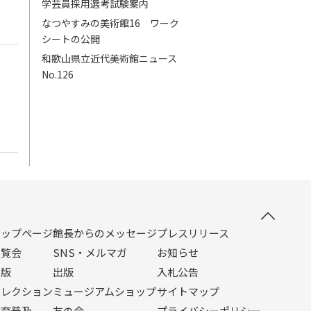
学芸員採用選考試験案内
なつやすみの美術館16 ワーク
シートの公開
和歌山県立近代美術館ニュース
No.126
トップページ
館長からのメッセージ
プレスリリース
展覧会
SNS・メルマガ
お知らせ
出版
出版
入札公告
コレクション
ミュージアムショップ
サイトマップ
教育普及
友の会
プライバシーポリシー