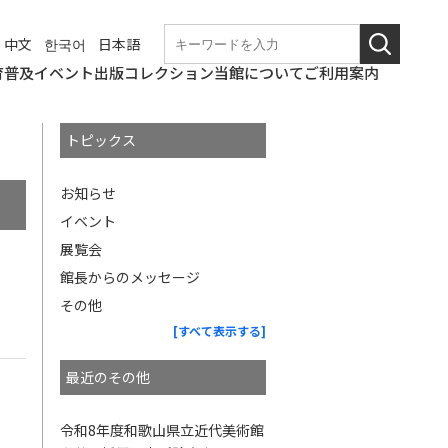
中文
한국어
日本語
育普及
イベント
出版
コレクション
当館について
ご利用案内
学校団体での来館
なつやすみの美術館
和歌山美術館
こども美術館部
ギャラリートーク・
ワークショップ
職場体験
博物館実習
これからのイベント
終了したイベント
和歌山県立近代美術
図録・パンフレット
年報
紀要
その他刊行物
コレクションの概要
所蔵作品検索
基本情報
アクセス
観覧料
バリアフリー情報
概要
沿革の詳細
展覧会開催記録の詳
和歌山県立近代美術
博物館評価制度
教育研究会
講演会等
館
細
館の
トピックス
ニュース
使命
お知らせ
イベント
展覧会
館長からのメッセージ
その他
[すべて表示する]
最近のその他
令和8年度和歌山県立近代美術館