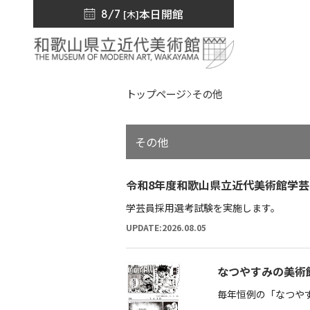
本日開館
8/7
[木]
トップページ
その他
その他
令和8年度和歌山県立近代美術館学
学芸員採用選考試験を実施します。
UPDATE:2026.08.05
なつやすみの美術
毎年恒例の「なつや