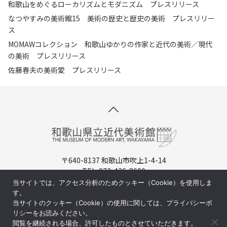
和歌山をめぐるローカリズムとモダニズム プレスリリース
なつやすみの美術館15 美術の歴史と歴史の美術 プレスリリー
ス
MOMAWコレクション 和歌山ゆかりの作家と近代の美術／現代
の美術 プレスリリース
佐藤春夫の美術愛 プレスリリース
〒640-8137 和歌山市吹上1-4-14
TEL. 073-436-8690
開館時間：9:30-17:00（入場は16:30まで）
当サイトでは、アクセス分析のためクッキー（Cookie）を使用しま
休館日：月曜日（祝日の場合は翌日)
す。
当サイトのクッキー（Cookie）の使用に関しては、プライバシーポ
周辺マップ／交通アクセス
リシーをお読みください。
閲覧を継続される場合、許可したものとさせていただきます。