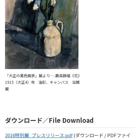
「大正の異色画家」展より…..藤森静雄《花》
1915（大正4）年 油彩、キャンバス 当館
蔵
ダウンロード／File Download
2016特別展_プレスリリース.pdf
(ダウンロード / PDFファイ