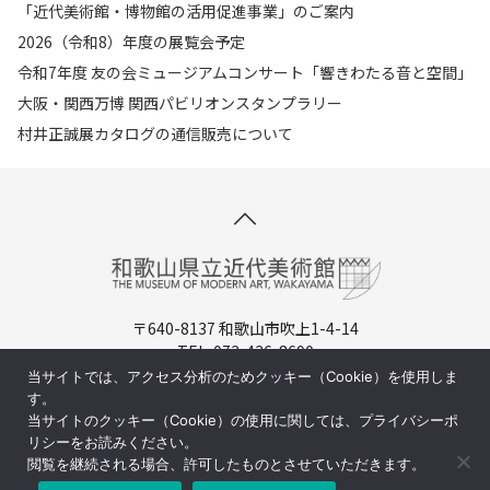
「近代美術館・博物館の活用促進事業」のご案内
2026（令和8）年度の展覧会予定
令和7年度 友の会ミュージアムコンサート「響きわたる音と空間」
大阪・関西万博 関西パビリオンスタンプラリー
村井正誠展カタログの通信販売について
〒640-8137 和歌山市吹上1-4-14
TEL. 073-436-8690
開館時間：9:30-17:00（入場は16:30まで）
当サイトでは、アクセス分析のためクッキー（Cookie）を使用しま
休館日：月曜日（祝日の場合は翌日)
す。
当サイトのクッキー（Cookie）の使用に関しては、プライバシーポ
周辺マップ／交通アクセス
リシーをお読みください。
閲覧を継続される場合、許可したものとさせていただきます。