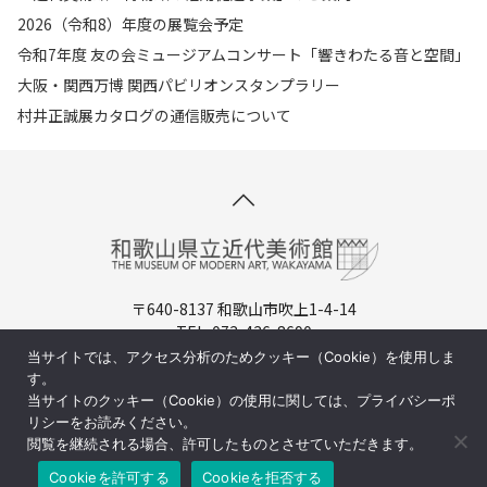
2026（令和8）年度の展覧会予定
令和7年度 友の会ミュージアムコンサート「響きわたる音と空間」
大阪・関西万博 関西パビリオンスタンプラリー
村井正誠展カタログの通信販売について
〒640-8137 和歌山市吹上1-4-14
TEL. 073-436-8690
開館時間：9:30-17:00（入場は16:30まで）
当サイトでは、アクセス分析のためクッキー（Cookie）を使用しま
休館日：月曜日（祝日の場合は翌日)
す。
当サイトのクッキー（Cookie）の使用に関しては、プライバシーポ
周辺マップ／交通アクセス
リシーをお読みください。
閲覧を継続される場合、許可したものとさせていただきます。
Cookieを許可する
Cookieを拒否する