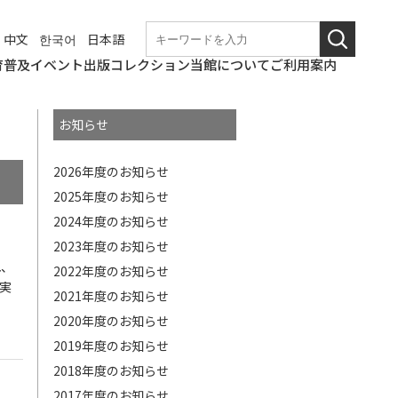
中文
한국어
日本語
育普及
イベント
出版
コレクション
当館について
ご利用案内
学校団体での来館
なつやすみの美術館
和歌山美術館
こども美術館部
ギャラリートーク・
ワークショップ
職場体験
博物館実習
これからのイベント
終了したイベント
和歌山県立近代美術
図録・パンフレット
年報
紀要
その他刊行物
コレクションの概要
所蔵作品検索
基本情報
アクセス
観覧料
バリアフリー情報
概要
沿革の詳細
展覧会開催記録の詳
和歌山県立近代美術
博物館評価制度
教育研究会
講演会等
館
細
館の
お知らせ
ニュース
使命
2026年度のお知らせ
2025年度のお知らせ
2024年度のお知らせ
2023年度のお知らせ
れ、
2022年度のお知らせ
実
2021年度のお知らせ
2020年度のお知らせ
2019年度のお知らせ
2018年度のお知らせ
2017年度のお知らせ