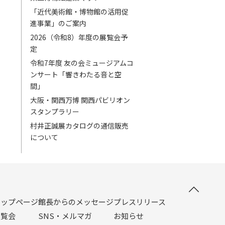
「近代美術館・博物館の活用促
進事業」のご案内
2026（令和8）年度の展覧会予
定
令和7年度 友の会ミュージアムコ
ンサート「響きわたる音と空
間」
大阪・関西万博 関西パビリオン
スタンプラリー
村井正誠展カタログの通信販売
について
トップページ
館長からのメッセージ
プレスリリース
展覧会
SNS・メルマガ
お知らせ