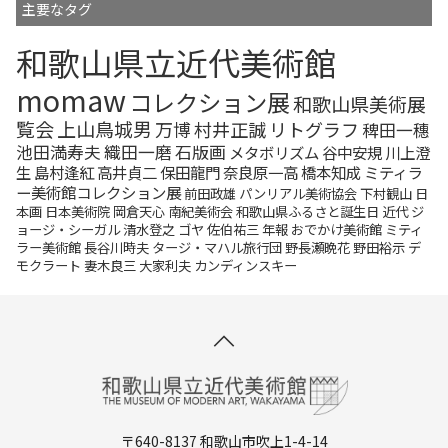
主要なタグ
和歌山県立近代美術館
momaw
コレクション展
和歌山県美術展
覧会
上山鳥城男
万博
村井正誠
リトグラフ
稗田一穗
池田満寿夫
織田一磨
石版画
メタボリズム
谷中安規
川上澄
生
島村逢紅
高井貞二
保田龍門
奈良原一高
橋本知成
ミティラ
ー美術館コレクション展
前田政雄
パンリアル美術協会
下村観山
日
本画
日本美術院
岡倉天心
南紀美術会
和歌山県ふるさと誕生日
近代
ジ
ョージ・シーガル
清水登之
ゴヤ
佐伯祐三
年報
おでかけ美術館
ミティ
ラー美術館
長谷川時夫
タージ・マハル旅行団
野長瀬晩花
野田裕示
デ
モクラート
妻木良三
大家利夫
カンディンスキー
〒640-8137 和歌山市吹上1-4-14