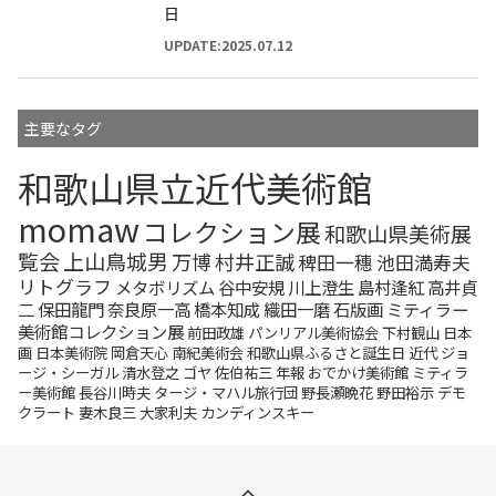
日
UPDATE:2025.07.12
主要なタグ
和歌山県立近代美術館
momaw
コレクション展
和歌山県美術展
覧会
上山鳥城男
万博
村井正誠
稗田一穗
池田満寿夫
リトグラフ
メタボリズム
谷中安規
川上澄生
島村逢紅
高井貞
二
保田龍門
奈良原一高
橋本知成
織田一磨
石版画
ミティラー
美術館コレクション展
前田政雄
パンリアル美術協会
下村観山
日本
画
日本美術院
岡倉天心
南紀美術会
和歌山県ふるさと誕生日
近代
ジョ
ージ・シーガル
清水登之
ゴヤ
佐伯祐三
年報
おでかけ美術館
ミティラ
ー美術館
長谷川時夫
タージ・マハル旅行団
野長瀬晩花
野田裕示
デモ
クラート
妻木良三
大家利夫
カンディンスキー