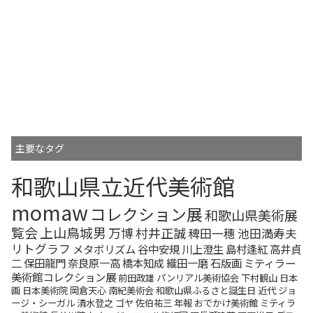
主要なタグ
和歌山県立近代美術館
momaw
コレクション展
和歌山県美術展
覧会
上山鳥城男
万博
村井正誠
稗田一穗
池田満寿夫
リトグラフ
メタボリズム
谷中安規
川上澄生
島村逢紅
高井貞
二
保田龍門
奈良原一高
橋本知成
織田一磨
石版画
ミティラー
美術館コレクション展
前田政雄
パンリアル美術協会
下村観山
日本
画
日本美術院
岡倉天心
南紀美術会
和歌山県ふるさと誕生日
近代
ジョ
ージ・シーガル
清水登之
ゴヤ
佐伯祐三
年報
おでかけ美術館
ミティラ