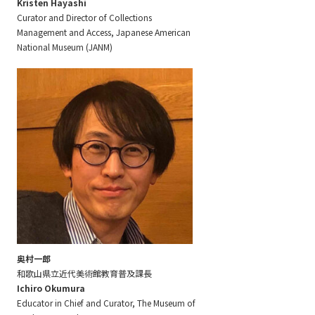
Kristen Hayashi
Curator and Director of Collections
Management and Access, Japanese American
National Museum (JANM)
奥村一郎
和歌山県立近代美術館教育普及課長
Ichiro Okumura
Educator in Chief and Curator, The Museum of