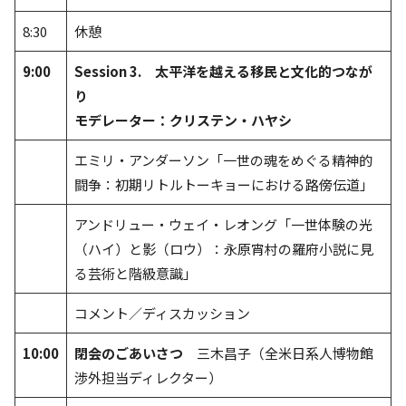
8:30
休憩
9:00
Session 3. 太平洋を越える移民と文化的つなが
り
モデレーター：クリステン・ハヤシ
エミリ・アンダーソン「一世の魂をめぐる精神的
闘争：初期リトルトーキョーにおける路傍伝道」
アンドリュー・ウェイ・レオング「一世体験の光
（ハイ）と影（ロウ）：永原宵村の羅府小説に見
る芸術と階級意識」
コメント／ディスカッション
10:00
閉会のごあいさつ
三木昌子（全米日系人博物館
渉外担当ディレクター）