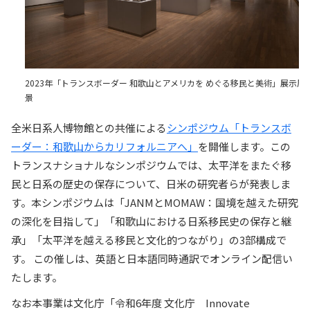
2023年「トランスボーダー 和歌山とアメリカを めぐる移民と美術」展示風
景
全米日系人博物館との共催による
シンポジウム「トランスボ
ーダー：和歌山からカリフォルニアへ」
を開催します。この
トランスナショナルなシンポジウムでは、太平洋をまたぐ移
民と日系の歴史の保存について、日米の研究者らが発表しま
す。本シンポジウムは「JANMとMOMAW：国境を越えた研究
の深化を目指して」「和歌山における日系移民史の保存と継
承」「太平洋を越える移民と文化的つながり」の3部構成で
す。 この催しは、英語と日本語同時通訳でオンライン配信い
たします。
なお本事業は文化庁「令和6年度 文化庁 Innovate