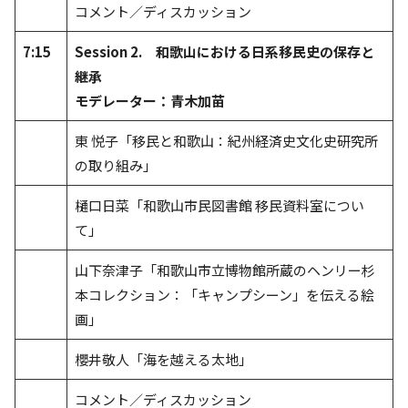
コメント／ディスカッション
7:15
Session 2. 和歌山における日系移民史の保存と
継承
モデレーター：青木加苗
東 悦子「移民と和歌山：紀州経済史文化史研究所
の取り組み」
樋口日菜「和歌山市民図書館 移民資料室につい
て」
山下奈津子「和歌山市立博物館所蔵のヘンリー杉
本コレクション：「キャンプシーン」を伝える絵
画」
櫻井敬人「海を越える太地」
コメント／ディスカッション