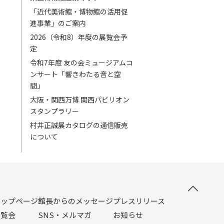
「近代美術館・博物館の活用促
進事業」のご案内
2026（令和8）年度の展覧会予
定
令和7年度 友の会ミュージアムコ
ンサート「響きわたる音と空
間」
大阪・関西万博 関西パビリオン
スタンプラリー
村井正誠展カタログの通信販売
について
トップページ
館長からのメッセージ
プレスリリース
展覧会
SNS・メルマガ
お知らせ