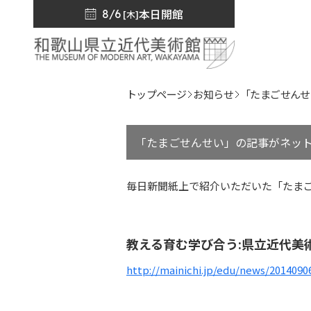
本日開館
8/6
[木]
トップページ
お知らせ
「たまごせんせ
「たまごせんせい」の記事がネッ
毎日新聞紙上で紹介いただいた「たま
教える育む学び合う:県立近代美
http://mainichi.jp/edu/news/201409