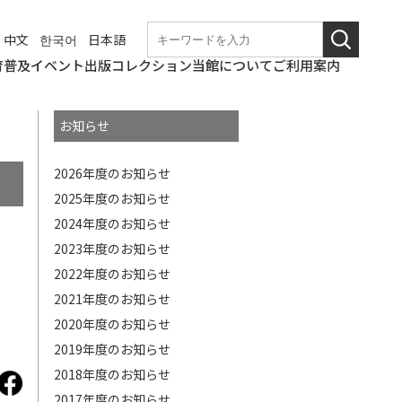
中文
한국어
日本語
育普及
イベント
出版
コレクション
当館について
ご利用案内
学校団体での来館
なつやすみの美術館
和歌山美術館
こども美術館部
ギャラリートーク・
ワークショップ
職場体験
博物館実習
これからのイベント
終了したイベント
和歌山県立近代美術
図録・パンフレット
年報
紀要
その他刊行物
コレクションの概要
所蔵作品検索
基本情報
アクセス
観覧料
バリアフリー情報
概要
沿革の詳細
展覧会開催記録の詳
和歌山県立近代美術
博物館評価制度
教育研究会
講演会等
館
細
館の
お知らせ
ニュース
使命
2026年度のお知らせ
2025年度のお知らせ
2024年度のお知らせ
2023年度のお知らせ
2022年度のお知らせ
2021年度のお知らせ
2020年度のお知らせ
2019年度のお知らせ
2018年度のお知らせ
2017年度のお知らせ