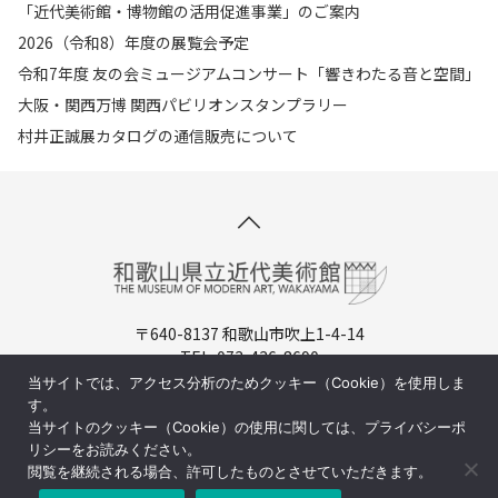
「近代美術館・博物館の活用促進事業」のご案内
2026（令和8）年度の展覧会予定
令和7年度 友の会ミュージアムコンサート「響きわたる音と空間」
大阪・関西万博 関西パビリオンスタンプラリー
村井正誠展カタログの通信販売について
〒640-8137 和歌山市吹上1-4-14
TEL. 073-436-8690
開館時間：9:30-17:00（入場は16:30まで）
当サイトでは、アクセス分析のためクッキー（Cookie）を使用しま
休館日：月曜日（祝日の場合は翌日)
す。
当サイトのクッキー（Cookie）の使用に関しては、プライバシーポ
周辺マップ／交通アクセス
リシーをお読みください。
閲覧を継続される場合、許可したものとさせていただきます。