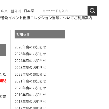
中文
한국어
日本語
育普及
イベント
出版
コレクション
当館について
ご利用案内
学校団体での来館
なつやすみの美術館
和歌山美術館
こども美術館部
ギャラリートーク・
ワークショップ
職場体験
博物館実習
これからのイベント
終了したイベント
和歌山県立近代美術
図録・パンフレット
年報
紀要
その他刊行物
コレクションの概要
所蔵作品検索
基本情報
アクセス
観覧料
バリアフリー情報
概要
沿革の詳細
展覧会開催記録の詳
和歌山県立近代美術
博物館評価制度
教育研究会
講演会等
館
細
館の
お知らせ
ニュース
使命
2026年度のお知らせ
2025年度のお知らせ
2024年度のお知らせ
2023年度のお知らせ
くた
2022年度のお知らせ
期間
2021年度のお知らせ
2020年度のお知らせ
2019年度のお知らせ
図書
2018年度のお知らせ
2017年度のお知らせ