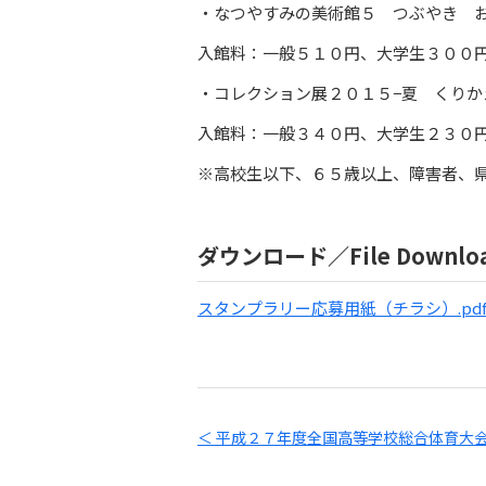
・なつやすみの美術館５ つぶやき 
入館料：一般５１０円、大学生３００
・コレクション展２０１５−夏 くりか
入館料：一般３４０円、大学生２３０
※高校生以下、６５歳以上、障害者、
ダウンロード／File Downlo
スタンプラリー応募用紙（チラシ）.pd
＜ 平成２７年度全国高等学校総合体育大