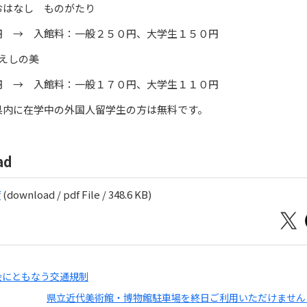
おはなし ものがたり
円 → 入館料：一般２５０円、大学生１５０円
えしの美
円 → 入館料：一般１７０円、大学生１１０円
県内に在学中の外国人留学生の方は無料です。
ad
f
(download / pdf File / 348.6 KB)
会にともなう交通規制
県立近代美術館・博物館駐車場を終日ご利用いただけません