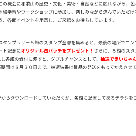
この機会に和歌山の歴史・文化・美術・自然などに触れながら、色
体験学習やワークショップに参加し、楽しみながら涼んでいただけ
う、各館イベントを用意し、ご来館をお待ちしています。
スタンプラリー５館のスタンプ全部を集めると、最後の場所でコン
ート記念に
オリジナル缶バッチをプレゼント！
さらに、５館のスタ
入し各館の受付に渡すと、ダブルチャンスとして、
抽選できいちゃ
募期間は８月３０日まで。抽選結果は賞品の発送をもってかえさせ
ジからダウンロードしていただくか、各館に配置してあるチラシを