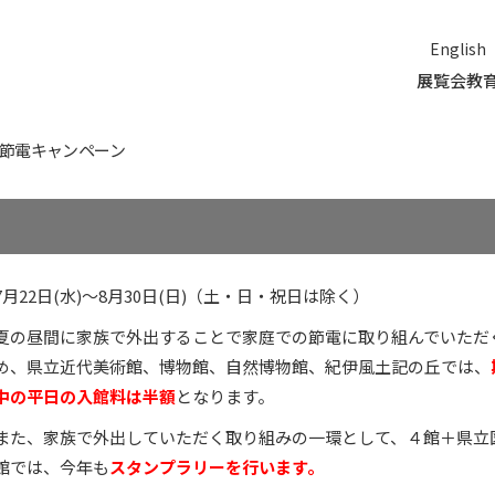
English
展覧会
教
節電キャンペーン
7月22日(水)〜8月30日(日)（土・日・祝日は除く）
夏の昼間に家族で外出することで家庭での節電に取り組んでいただ
め、県立近代美術館、博物館、自然博物館、紀伊風土記の丘では、
中の平日の入館料は半額
となります。
また、家族で外出していただく取り組みの一環として、４館＋県立
館では、今年も
スタンプラリーを行います。