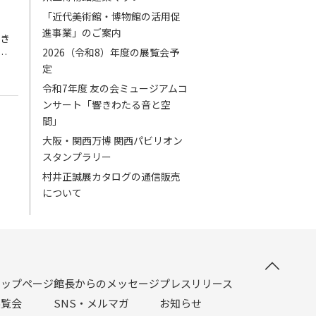
「近代美術館・博物館の活用促
進事業」のご案内
き
2026（令和8）年度の展覧会予
…
定
令和7年度 友の会ミュージアムコ
ンサート「響きわたる音と空
間」
大阪・関西万博 関西パビリオン
スタンプラリー
村井正誠展カタログの通信販売
について
トップページ
館長からのメッセージ
プレスリリース
展覧会
SNS・メルマガ
お知らせ