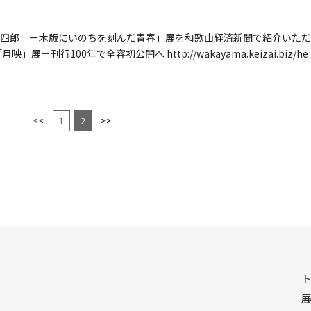
四郎 ー木版にいのちを刻んだ青春」展を和歌山経済新聞で紹介いただ
刊行100年で全容初公開へ http://wakayama.keizai.biz/he
<<
1
2
>>