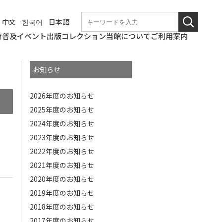
中文
한국어
日本語
育普及
イベント
出版
コレクション
当館について
ご利用案内
学校団体での来館
なつやすみの美術館
和歌山美術館
こども美術館部
ギャラリートーク・
ワークショップ
職場体験
博物館実習
これからのイベント
終了したイベント
和歌山県立近代美術
図録・パンフレット
年報
紀要
その他刊行物
コレクションの概要
所蔵作品検索
基本情報
アクセス
観覧料
バリアフリー情報
概要
沿革の詳細
展覧会開催記録の詳
和歌山県立近代美術
博物館評価制度
教育研究会
講演会等
館
細
館の
お知らせ
ニュース
使命
2026年度のお知らせ
2025年度のお知らせ
2024年度のお知らせ
2023年度のお知らせ
2022年度のお知らせ
2021年度のお知らせ
2020年度のお知らせ
2019年度のお知らせ
2018年度のお知らせ
2017年度のお知らせ