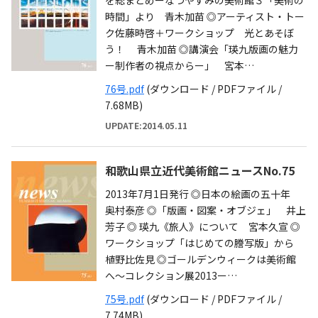
時間」より 青木加苗 ◎アーティスト・トー
ク佐藤時啓＋ワークショップ 光とあそぼ
う！ 青木加苗 ◎講演会「瑛九版画の魅力
ー制作者の視点からー」 宮本…
76号.pdf
(ダウンロード / PDFファイル /
7.68MB)
UPDATE:2014.05.11
和歌山県立近代美術館ニュースNo.75
2013年7月1日発行 ◎日本の絵画の五十年
奥村泰彦 ◎「版画・図案・オブジェ」 井上
芳子 ◎ 瑛九《旅人》について 宮本久宣 ◎
ワークショップ「はじめての謄写版」から
植野比佐見 ◎ゴールデンウィークは美術館
へ〜コレクション展2013ー…
75号.pdf
(ダウンロード / PDFファイル /
7.74MB)