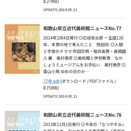
8.27MB)
UPDATE:2014.05.11
和歌山県立近代美術館ニュースNo.77
2014年1月4日発行 ◎石垣栄太郎 ー生誕120
年、本貫の地で考えたこと 熊田司 ◎人間
と宇宙のドラマ 吹田文明・堀井英男・長岡國
人 展 奥村泰彦 ◎美術館と学校教育 なか
しょうミュージアムをお手伝い 奥村泰彦 ◎
香山小鳥 ゆめの日のか…
77号.pdf
(ダウンロード / PDFファイル /
8.75MB)
UPDATE:2014.05.11
和歌山県立近代美術館ニュースNo.76
2013年11月1日発行 ◎今年の「なつやすみ」
を総まとめーなつやすみの美術館３「美術の