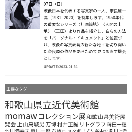
07日（日）
戦後日本を代表する写真家の一人、奈良原一
高（1931–2020）を特集します。1950年代
の重要なシリーズ〈無国籍地〉〈人間の土
地〉〈王国〉より作品を紹介し、自らの方法
を「パーソナル・ドキュメント」と位置づ
け、戦後の写真表現の新たな地平を切り開い
た奈良原の作品をあらためて見つめ直す機会
とします。
UPDATE:2023.01.31
主要なタグ
和歌山県立近代美術館
momaw
コレクション展
和歌山県美術展
覧会
上山鳥城男
万博
村井正誠
リトグラフ
稗田一穗
池田満寿夫
織田一磨
石版画
メタボリズム
谷中安規
川上澄