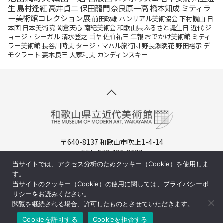
生
島村逢紅
高井貞二
保田龍門
奈良原一高
橋本知成
ミティラ
ー美術館コレクション展
前田政雄
パンリアル美術協会
下村観山
日
本画
日本美術院
岡倉天心
南紀美術会
和歌山県ふるさと誕生日
近代
ジ
ョージ・シーガル
清水登之
ゴヤ
佐伯祐三
年報
おでかけ美術館
ミティ
ラー美術館
長谷川時夫
タージ・マハル旅行団
野長瀬晩花
野田裕示
デ
モクラート
妻木良三
大家利夫
カンディンスキー
〒640-8137 和歌山市吹上1-4-14
TEL. 073-436-8690
開館時間：9:30-17:00（入場は16:30まで）
当サイトでは、アクセス分析のためクッキー（Cookie）を使用しま
休館日：月曜日（祝日の場合は翌日)
す。
当サイトのクッキー（Cookie）の使用に関しては、プライバシーポ
周辺マップ／交通アクセス
リシーをお読みください。
閲覧を継続される場合、許可したものとさせていただきます。
Cookieを許可する
Cookieを拒否する