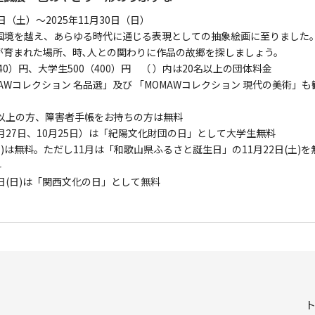
27日（土）～2025年11月30日（日）
国境を越え、あらゆる時代に通じる表現としての抽象絵画に至りました
が育まれた場所、時､人との関わりに作品の故郷を探しましょう。
40）円、大学生500（400）円 （ ）内は20名以上の団体料金
AWコレクション 名品選」及び 「MOMAWコレクション 現代の美術」も
歳以上の方、障害者手帳をお持ちの方は無料
月27日、10月25日）は「紀陽文化財団の日」として大学生無料
日)は無料。ただし11月は「和歌山県ふるさと誕生日」の11月22日(土)を
料
16日(日)は「関西文化の日」として無料