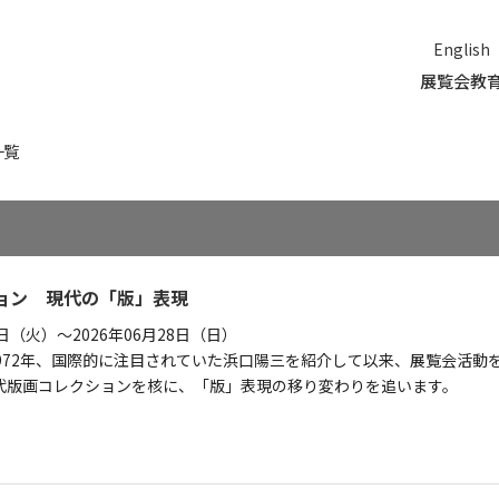
English
展覧会
教
一覧
ション 現代の「版」表現
14日（火）～2026年06月28日（日）
972年、国際的に注目されていた浜口陽三を紹介して以来、展覧会活動
代版画コレクションを核に、「版」表現の移り変わりを追います。