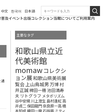
中文
한국어
日本語
育普及
イベント
出版
コレクション
当館について
ご利用案内
学校団体での来館
なつやすみの美術館
和歌山美術館
こども美術館部
ギャラリートーク・
ワークショップ
職場体験
博物館実習
これからのイベント
終了したイベント
和歌山県立近代美術
図録・パンフレット
年報
紀要
その他刊行物
コレクションの概要
所蔵作品検索
基本情報
アクセス
観覧料
バリアフリー情報
概要
沿革の詳細
展覧会開催記録の詳
和歌山県立近代美術
博物館評価制度
教育研究会
講演会等
館
細
館の
主要なタグ
ニュース
使命
和歌山県立近
代美術館
momaw
コレクシ
ョン展
和歌山県美術展
を通
覧会
上山鳥城男
万博
村
井正誠
稗田一穗
池田満寿
夫
リトグラフ
メタボリズム
谷中安規
川上澄生
島村逢紅
高
井貞二
保田龍門
奈良原一高
橋
本知成
織田一磨
石版画
ミティ