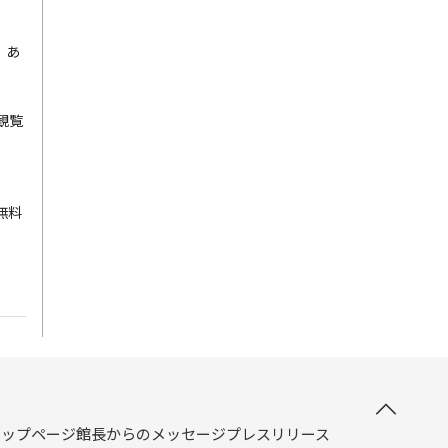
。あ
観覧
無料
トップページ
館長からのメッセージ
プレスリリース