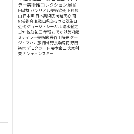
ラー美術館コレクション展
前
田政雄
パンリアル美術協会
下村観
山
日本画
日本美術院
岡倉天心
南
紀美術会
和歌山県ふるさと誕生日
近代
ジョージ・シーガル
清水登之
ゴヤ
佐伯祐三
年報
おでかけ美術館
ミティラー美術館
長谷川時夫
ター
ジ・マハル旅行団
野長瀬晩花
野田
裕示
デモクラート
妻木良三
大家利
夫
カンディンスキー