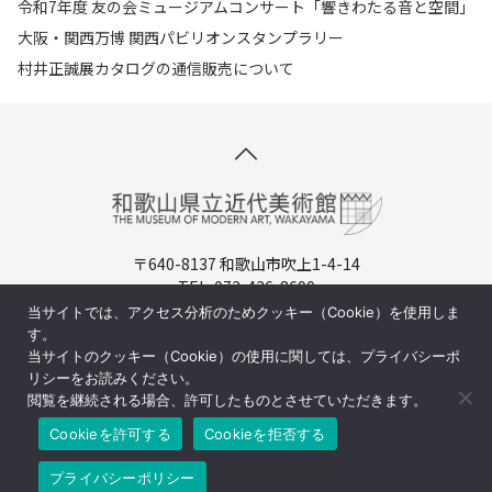
令和7年度 友の会ミュージアムコンサート「響きわたる音と空間」
大阪・関西万博 関西パビリオンスタンプラリー
村井正誠展カタログの通信販売について
〒640-8137 和歌山市吹上1-4-14
TEL. 073-436-8690
開館時間：9:30-17:00（入場は16:30まで）
当サイトでは、アクセス分析のためクッキー（Cookie）を使用しま
休館日：月曜日（祝日の場合は翌日)
す。
当サイトのクッキー（Cookie）の使用に関しては、プライバシーポ
周辺マップ／交通アクセス
リシーをお読みください。
閲覧を継続される場合、許可したものとさせていただきます。
Cookieを許可する
Cookieを拒否する
©和歌山県立近代美術館
プライバシーポリシー