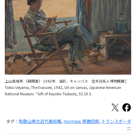
上山鳥城男 《疎開者》 1942年 油彩、キャンバス 全米日系人博物館蔵 |
Tokio Ueyama, The Evacuee, 1942, Oil on canvas, Japanese American
National Museum. *Gift of Kayoko Tsukada, 92.20.3.
タグ：
和歌山県立近代美術館
,
momaw
,
原勝四郎
,
トランスボーダ
ー