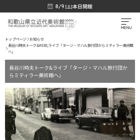
本日開館
8/9
[土]
MENU
トップページ
お知らせ
長谷川時夫トーク&#038;ライブ「タージ・マハル旅行団からミティラー美術館
へ」
長谷川時夫トーク&ライブ「タージ・マハル旅行団か
らミティラー美術館へ」