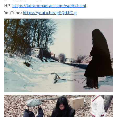
HP :
https://kotaromaetani.com/works.html
YouTube :
https://youtu.be/lgEQrfJfC-g