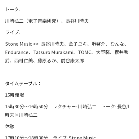
トーク:
川崎弘二（電子音楽研究）、長谷川時夫
ライブ:
Stone Music >> 長谷川時夫、金子ユキ、堺啓介、むんな、
Endurance、Tatsuro Murakami、TOMC、大野馨、櫻井秀
武、西村仁美、藤原るか、前谷康太郎
タイムテーブル：
15時開場
15時30分〜16時50分 レクチャー: 川崎弘二 トーク: 長谷川
時夫×川崎弘二
休憩
17時10分〜18時30分 ライブ: Stone Music