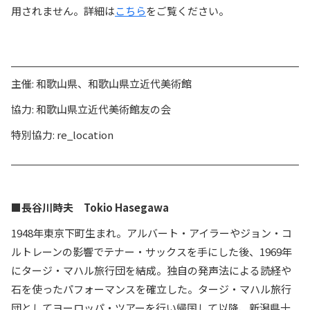
用されません。詳細は
こちら
をご覧ください。
主催: 和歌山県、和歌山県立近代美術館
協力: 和歌山県立近代美術館友の会
特別協力: re_location
■長谷川時夫 Tokio Hasegawa
1948年東京下町生まれ。アルバート・アイラーやジョン・コ
ルトレーンの影響でテナー・サックスを手にした後、1969年
にタージ・マハル旅行団を結成。独自の発声法による読経や
石を使ったパフォーマンスを確立した。タージ・マハル旅行
団としてヨーロッパ・ツアーを行い帰国して以降、新潟県十