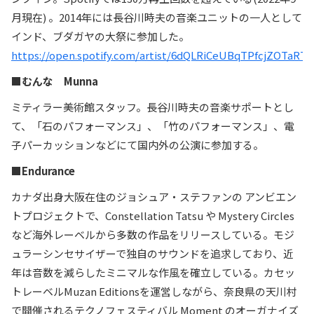
月現在) 。2014年には長谷川時夫の音楽ユニットの一人として
インド、ブダガヤの大祭に参加した。
https://open.spotify.com/artist/6dQLRiCeUBqTPfcjZOTaRT
■むんな Munna
ミティラー美術館スタッフ。長谷川時夫の音楽サポートとし
て、「石のパフォーマンス」、「竹のパフォーマンス」、電
子パーカッションなどにて国内外の公演に参加する。
■Endurance
カナダ出身大阪在住のジョシュア・ステファンの アンビエン
トプロジェクトで、Constellation Tatsu や Mystery Circles
など海外レーベルから多数の作品をリリースしている。モジ
ュラーシンセサイザーで独自のサウンドを追求しており、近
年は音数を減らしたミニマルな作風を確立している。カセッ
トレーベルMuzan Editionsを運営しながら、奈良県の天川村
で開催されるテクノフェスティバル Moment のオーガナイズ