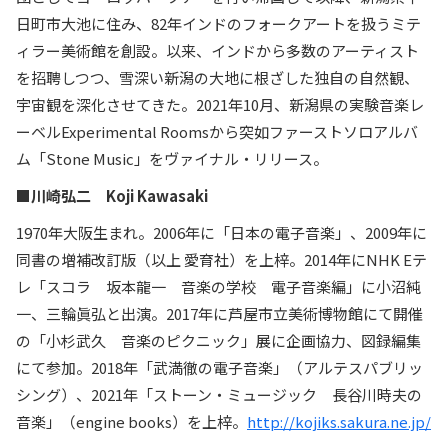
日町市大池に住み、82年インドのフォークアートを扱うミテ
ィラー美術館を創設。以来、インドから多数のアーティスト
を招聘しつつ、雪深い新潟の大地に根ざした独自の自然観、
宇宙観を深化させてきた。2021年10月、新潟県の実験音楽レ
ーベルExperimental Roomsから突如ファーストソロアルバ
ム「Stone Music」をヴァイナル・リリース。
■川崎弘二 Koji Kawasaki
1970年大阪生まれ。2006年に「日本の電子音楽」、2009年に
同書の増補改訂版（以上 愛育社）を上梓。2014年にNHK Eテ
レ「スコラ 坂本龍一 音楽の学校 電子音楽編」に小沼純
一、三輪眞弘と出演。2017年に芦屋市立美術博物館にて開催
の「小杉武久 音楽のピクニック」展に企画協力、図録編集
にて参加。2018年「武満徹の電子音楽」（アルテスパブリッ
シング）、2021年「ストーン・ミュージック 長谷川時夫の
音楽」（engine books）を上梓。
http://kojiks.sakura.ne.jp/