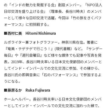
の「インドの魅力を発掘する会」創設メンバー。「NPO法人
日印交流を盛り上げる会」（理事長、長谷川時夫）のメンバ
ーとして様々な日印交流で活躍。今回は「竹の旅をきくパフ
ォーマンス」に初挑戦する。
■西村仁美 Hitomi Nishimura
ルポライター兼フォトグラファー。神奈川県在住。著書に
『奄美・テゲテゲで行こう！』(現代書館）など。『サンデー
毎日』や『週刊金曜日』など様々な媒体でも記事や写真を発
表。2019年、長谷川時夫率いる日本文化使節団のメンバーと
してインド・インパールでの文化交流に参加、その縁から、
長谷川氏の即興音楽に「石のパフォーマンス」で参加するよ
うになる。
■藤原るか Ruka Fujiwara
ホームヘルパー。長谷川時夫率いる日本文化使節団のメンバ
ーとしてインド・インパールでの文化交流に加わった縁で、