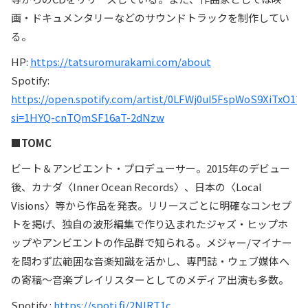
画・ドキュメンタリーなどのサウンドトラックを制作してい
る。
HP:
https://tatsuromurakami.com/about
Spotify:
https://open.spotify.com/artist/0LFWj0uI5FspWoS9XiTxO1?
si=1HYQ-cnTQmSF16aT-2dNzw
■TOMC
ビート＆アンビエント・プロデューサー。2015年のデビュー
後、カナダ〈Inner Ocean Records〉、日本の〈Local
Visions〉等から作品を発表。リリースごとに明確なコンセプ
トを掲げ、独自の波形編集で作り込まれたジャズ・ヒップホ
ップやアンビエントの作品群で知られる。メジャー/マイナー
を問わず広範囲な音楽知識を活かし、専門誌・ウェブ媒体へ
の寄稿〜音楽プレイリスターとしてのメディア出演も多数。
Spotify :
https://spoti.fi/2NlRT1c