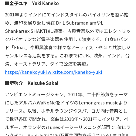
■金子ユキ Yuki Kaneko
2001年よりインドにてインドスタイルのバイオリンを習い始
め、渡印を繰り返し現在 Dr. L SubramaniamやL
Shankar(ex.SHAKTI)に師事。古典音楽以外ではエレクトリッ
クバイオリンなど電子楽器も使用して演奏する。自身のバン
ド「Float」や即興演奏で様々なアーティストやDJと共演しジ
ャンルレスな活動をする。これまでにUK、欧州、インド、台
湾、オーストラリア、タイで公演を実施。
https://kanekoyuki.wixsite.com/kaneko-yuki
■堺啓介 Keisuke Sakai
アンビエントミュージシャン。2011年、二十四節気をテーマ
にしたアルバムWaNoNeをドイツのLemongrass musicより
リリース。以後、ホテルラウンジやスパ、ヨガ向け音楽とし
て世界各国で聞かれ、楽曲は2018年〜2021年にイタリア、ベ
ルギー、オランダのiTunesイージーリスニング部門で1位にラ
ンクイン。Spotifyでは130万再生回数を超えている(2022年9