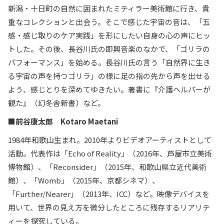
新潟・十日町の自然に囲まれたミティラー美術館に行き、貴
重なコレクションと出会う。そこで感じた宇宙の音は、「五
感・感じ取りのケア実践」を形にしたい自身の心の声にヒッ
トした。その後、長谷川氏の即興音楽のなかで、「ゴリラの
パフォーマンス」を始める。長谷川氏の言う「自然界に生き
る宇宙の声を持つゴリラ」の様に足の指の先から声を出せる
よう、感じとりを深めてゆきたい。著書に『介護ヘルパーが
観た』（幻冬舎新書）など。
■前谷康太郎 Kotaro Maetani
1984年和歌山生まれ。2010年よりビデオアーティストとして
活動。代表作は「Echo of Reality」（2016年、芦屋市立美術
博物館）、「Reconsider」（2015年、和歌山県立近代美術
館）、「Womb」（2015年、京都シネマ）、
「Further/Nearer」（2013年、ICC）など。映像デバイスを
用いて、世界の見え方を微分したところに残存するリアリテ
ィーを探究している。