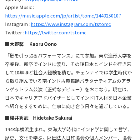
Apple Music :
https://music.apple.com/jp/artist/tomc/1449250107
Instagram :
https://www.instagram.com/tstomc
Twitter :
https://twitter.com/tstomc
■大野馨 Kaoru Oono
「影を引っ張るパフォーマンス」にて参加。東京造形大学を
卒業後、新卒でインドに渡り、その後日本とインドを行き来
して10年ほど社会人経験を積む。チェンナイでは学生時代か
ら取り組んでいる南インド古典舞踊バラタナティアムのアラ
ンゲットラム公演（正式なデビュー）をおこなう。現在は、
日本でキャリアアドバイザーとしてインドIT人材を日本企業
へ紹介をするために、仕事に向き合う日々を過ごしている。
■櫻井秀武 Hidetake Sakurai
1948年横浜生まれ。東海大学時代にインド学に関して哲学、
歴史、文化を学ぶ。財団法人日印協会の個人メンバー、協会