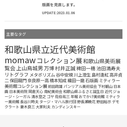
版画を見直します。
UPDATE:2023.01.06
主要なタグ
和歌山県立近代美術館
momaw
コレクション展
和歌山県美術展
覧会
上山鳥城男
万博
村井正誠
稗田一穗
池田満寿夫
リトグラフ
メタボリズム
谷中安規
川上澄生
島村逢紅
高井貞
二
保田龍門
奈良原一高
橋本知成
織田一磨
石版画
ミティラー
美術館コレクション展
前田政雄
パンリアル美術協会
下村観山
日本
画
日本美術院
岡倉天心
南紀美術会
和歌山県ふるさと誕生日
近代
ジョ
ージ・シーガル
清水登之
ゴヤ
佐伯祐三
年報
おでかけ美術館
ミティラ
ー美術館
長谷川時夫
タージ・マハル旅行団
野長瀬晩花
野田裕示
デモ
クラート
妻木良三
大家利夫
カンディンスキー