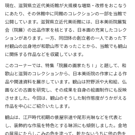
現在、滋賀県立近代美術館が大規模な増築・改修をおこなう
にあたり、その休館中に同館のコレクションの一部を当館で
公開しています。滋賀県立近代美術館には、日本美術院展覧
会（院展）の出品作家を核とする、日本画の充実したコレク
ションがあります。一方、同団体の創立者の一人であった下
村観山の出身地が和歌山市であったことから、当館でも観山
に関係する作品などを収蔵しています。
このコーナーでは、特集「院展の画家たちⅠ」と題して、和
歌山と滋賀のコレクションから、日本美術院の作家による作
品や関連資料を展示しています。観山は狩野派や大和絵、仏
画などの古画を研究し、その成果を自身の絵画制作にも反映
させました。今回は、観山のそうした制作態度がうかがえる
作品を中心にご紹介いたします。
観山は、江戸時代初期の俵屋宗達や尾形光琳などを代表と
し、装飾的な作風を特色とする琳派にも傾倒しました。金地
の屏風にたらしこみの色を塗って、乾かないうちに他の色を