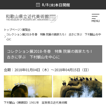
本日開館
8/8
[金]
MENU
トップページ
展覧会
コレクション展2018-冬春 特集 院展の画家たち I 古きに学ぶ 下村観山を中
心に
コレクション展2018-冬春 特集 院展の画家たち I
古きに学ぶ 下村観山を中心に
会期：2018年01月04日（木）～2018年04月15日（日）
下村観山《鵜鷗図》1901年 滋賀県立近代美術館