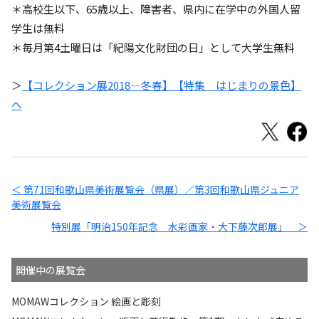
＊高校生以下、65歳以上、障害者、県内に在学中の外国人留
学生は無料
＊毎月第4土曜日は「紀陽文化財団の日」として大学生無料
＞
【コレクション展2018―冬春】【特集 はじまりの景色】
へ
＜ 第71回和歌山県美術展覧会（県展）／第3回和歌山県ジュニア
美術展覧会
特別展「明治150年記念 水彩画家・大下藤次郎展」 ＞
開催中の展覧会
MOMAWコレクション 絵画と彫刻