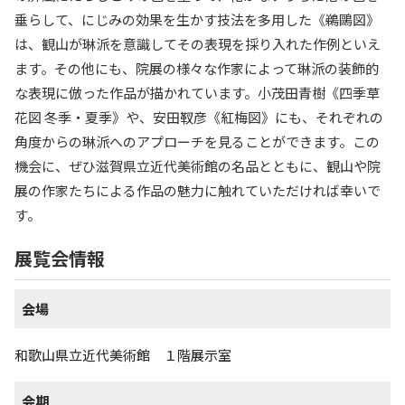
垂らして、にじみの効果を生かす技法を多用した《鵜鷗図》
は、観山が琳派を意識してその表現を採り入れた作例といえ
ます。その他にも、院展の様々な作家によって琳派の装飾的
な表現に倣った作品が描かれています。小茂田青樹《四季草
花図 冬季・夏季》や、安田靫彦《紅梅図》にも、それぞれの
角度からの琳派へのアプローチを見ることができます。この
機会に、ぜひ滋賀県立近代美術館の名品とともに、観山や院
展の作家たちによる作品の魅力に触れていただければ幸いで
す。
展覧会情報
会場
和歌山県立近代美術館 １階展示室
会期