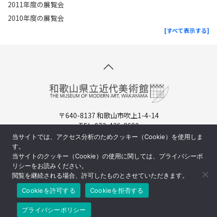
2011年度の展覧会
2010年度の展覧会
[すべて表示する]
〒640-8137 和歌山市吹上1-4-14
TEL. 073-436-8690
開館時間：9:30-17:00（入場は16:30まで）
当サイトでは、アクセス分析のためクッキー（Cookie）を使用しま
休館日：月曜日（祝日の場合は翌日)
す。
当サイトのクッキー（Cookie）の使用に関しては、プライバシーポ
周辺マップ／交通アクセス
リシーをお読みください。
閲覧を継続される場合、許可したものとさせていただきます。
Cookieを許可する
Cookieを拒否する
©和歌山県立近代美術館
プライバシーポリシー