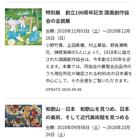
特別展 創立100周年記念 国画創作協
会の全貌展
会期 : 2018年11月03日（土）～2018年12月
16日（日）
小野竹喬、土田麦僊、村上華岳、野長瀬晩
花、榊原紫峰の5人によって、1918年に設立
された国画創作協会は、今年創立100年を迎
えます。本展では、同協会の展覧会出品作の
うち現在所在が確認される約90点の日本画を
中心にして、その全貌をご覧いただきます。
UPDATE:2018.09.06
和歌山―日本 和歌山を見つめ、日本
の美術、そして近代美術館を見つめる
会期 : 2018年09月08日（土）～2018年10月
20日（土）