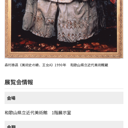
森村泰昌《美術史の娘、王女A》1990年 和歌山県立近代美術館蔵
展覧会情報
会場
和歌山県立近代美術館 1階展示室
会期