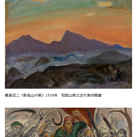
藤島武二《新高山の暁》1934年 和歌山県立近代美術館蔵