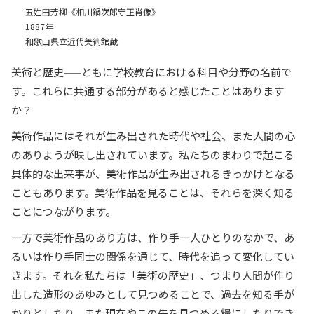
五姓田芳柳《相川鍋次郎守正肖像》
1887年
和歌山県立近代美術館蔵
美術と歴史——ともに学校教育における科目や分野の名前で
す。これらに共通する部分があると感じたことはあります
か？
美術作品にはそれが生み出された時代や社会、また人間の心
のありようが映し出されています。私たちのまわりで起こる
具体的な出来事が、美術作品が生み出されるきっかけとなる
こともあります。美術作品を見ることは、それらを深く知る
ことにつながります。
一方で美術作品のあり方は、作り手一人ひとりのなかで、あ
るいは作り手同士の関係を通じて、時代を追って変化してい
きます。それを私たちは「美術の歴史」、つまり人間が作り
出した造形のあゆみとして見つめることで、過去を知る手が
かりとしたり、また現在やこの先を見つめる糧にしたりでき