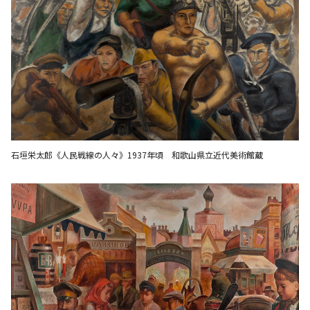
石垣栄太郎《人民戦線の人々》1937年頃 和歌山県立近代美術館蔵