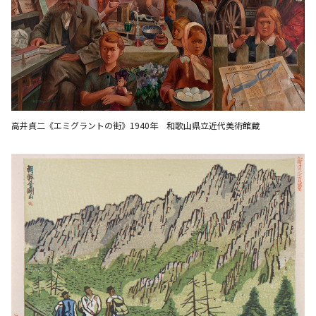
高井貞二《エミグラントの街》1940年 和歌山県立近代美術館蔵