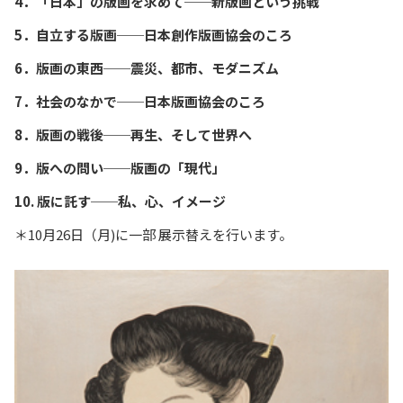
4．「日本」の版画を求めて──新版画という挑戦
5．自立する版画──日本創作版画協会のころ
6．版画の東西──震災、都市、モダニズム
7．社会のなかで──日本版画協会のころ
8．版画の戦後──再生、そして世界へ
9．版への問い──版画の「現代」
10. 版に託す──私、心、イメージ
＊10月26日（月)に一部 展示替えを行います。