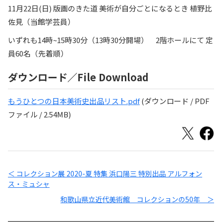
11月22日(日) 版画のきた道 美術が自分ごとになるとき 植野比
佐見（当館学芸員）
いずれも14時~15時30分（13時30分開場） 2階ホールにて 定
員60名（先着順）
ダウンロード／File Download
もうひとつの日本美術史出品リスト.pdf
(ダウンロード / PDF
ファイル / 2.54MB)
＜ コレクション展 2020-夏 特集 浜口陽三 特別出品 アルフォン
ス・ミュシャ
和歌山県立近代美術館 コレクションの50年 ＞