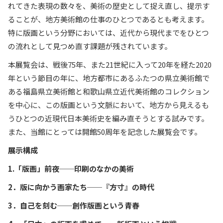
れてきた表現の数々を、美術の歴史として捉え直し、提示す
ることが、地方美術館の仕事のひとつであるとも考えます。
特に版画という分野においては、近代から現代までをひとつ
の流れとして見つめ直す課題が残されています。
本展覧会は、戦後75年、また21世紀に入って20年を経た2020
年という節目の年に、地方都市にあるふたつの県立美術館で
ある福島県立美術館と和歌山県立近代美術館のコレクション
を中心に、この版画という文脈において、地方から見えるも
うひとつの近現代日本美術史を編み直そうとする試みです。
また、当館にとっては開館50周年を記念した展覧会です。
展示構成
1.「版画」前夜──印刷のなかの美術
2．版に向かう画家たち──『方寸』の時代
3．自己を刻む──創作版画という青春