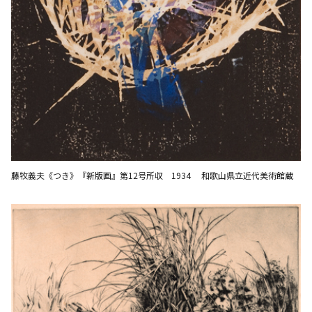
藤牧義夫《つき》『新版画』第12号所収 1934 和歌山県立近代美術館蔵