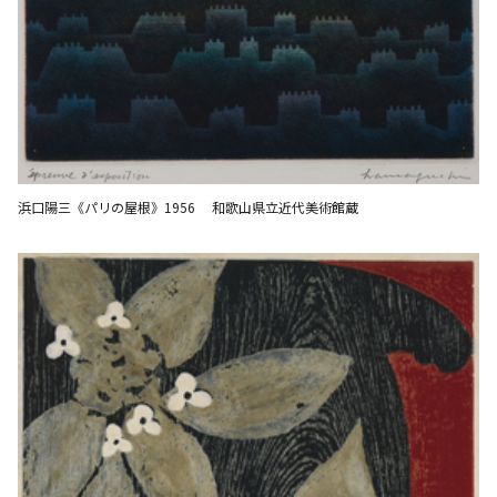
浜口陽三《パリの屋根》1956 和歌山県立近代美術館蔵