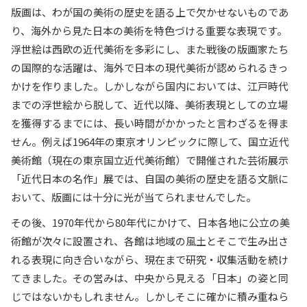
版画は、わが国の美術の歴史を語る上で欠かせないものであ
り、海外から見た日本の美術を特色づける重要な表現です。
浮世絵は西欧の近代美術を多彩にし、また戦後の版画家たち
の国際的な活躍は、海外で日本の現代美術が認められるきっ
かけを作りました。しかしながら国内においては、江戸時代
までの浮世絵から脱して、近代以降、美術表現としての立場
を獲得するまでには、長い時間がかかったと言わざるを得ま
せん。例えば1964年の東京オリンピックに際して、国立近代
美術館（現在の東京国立近代美術館）で開催された芸術展示
「近代日本の名作」展では、自国の美術の歴史を語る文脈に
おいて、版画には十分に光が当てられませんでした。
その後、1970年代から80年代にかけて、日本各地に公立の美
術館が次々に設置され、各館は地域の風土とそこで生み出さ
れる表現に向き合いながら、現在まで研究・収集活動を続け
てきました。その営みは、中央から見える「日本」の姿と同
じではないかもしれません。しかしそこに確かに積み重ねら