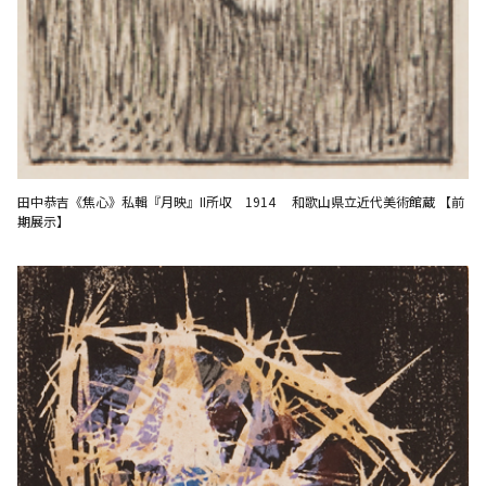
田中恭吉《焦心》私輯『月映』II所収 1914 和歌山県立近代美術館蔵 【前
期展示】