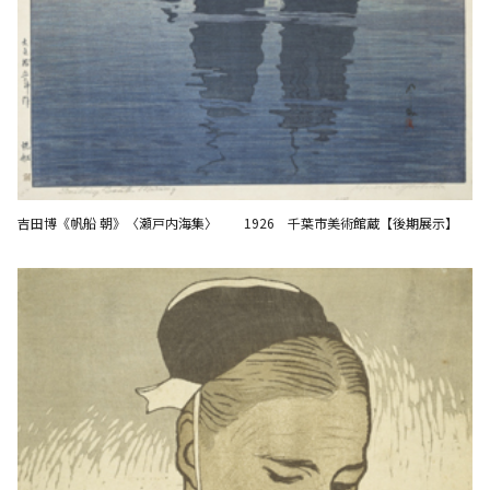
吉田博《帆船 朝》〈瀬戸内海集〉 1926 千葉市美術館蔵【後期展示】