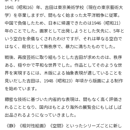
1941（昭和16）年、吉田は東京美術学校（現在の東京藝術大
学）を卒業しますが、間もなく始まった太平洋戦争に従軍。
中国で負傷したため、日本に帰還できたのは1946（昭和21）
年のことでした。画家として出発しようとした矢先に、5年と
いう空白を余儀なくされたわけですが、それは単なる空白で
はなく、殺伐として無秩序で、暴力に満ちたものでした。
戦後、再度芸術に取り組もうとした吉田が求めたのは、秩序
ある、穏やかで平和な世界でした。作品としてそのような世
界を実現するには、木版による抽象表現が適していることを
見いだした吉田は、1948（昭和23）年頃から版画による制作
を始めています。
緻密な技術に基づいた内省的な表現は、間もなく高く評価さ
れることとなり、国内はもとより海外の展覧会にもしばしば
出品されるようになっていきました。
《静》《相対性絵画》《空間》といったシリーズごとに新し