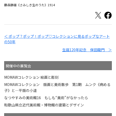
藤森静雄《さみしき生のうた》1914
＜ ポップ？ポップ！ポップ♡コレクションに見るポップなアート
の50年
生誕120年記念 保田龍門 ＞
開催中の展覧会
MOMAWコレクション 絵画と彫刻
MOMAWコレクション 版画と美術散歩 第1期 ムンク《病める
子》と—平版の小道
なつやすみの美術館16 もしも“美術”がなかったら
和歌山県立近代美術館・博物館の建築とデザイン