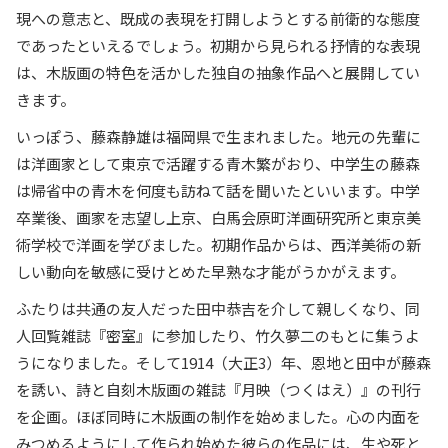
現への意志と、既成の表現を打開しようとする前衛的な態度
であったといえるでしょう。初期から見られる抒情的な表現
は、木版画の特色を活かした独自の抽象作品へと展開してい
きます。
いっぽう、藤森静雄は福岡県で生まれました。地元の先輩に
は洋画家として東京で活躍する青木繁がおり、中学生の藤森
は帰省中の青木を何度も訪ねて話を聞いたといいます。中学
卒業後、画家を志望し上京、白馬会原町洋画研究所と東京美
術学校で洋画を学びました。初期作品からは、西洋美術の新
しい動向を敏感に受けとめた早熟な才能がうかがえます。
ふたりは共通の友人だった田中恭吉を介して親しくなり、同
人回覧雑誌『密室』に参加したり、竹久夢二のもとに集うよ
うになりました。そして1914（大正3）年、恩地と田中が藤森
を誘い、詩と自刻木版画の雑誌『月映（つくはえ）』の刊行
を企画。ほぼ同時に木版画の制作を始めました。心の内面を
みつめるようにして作られ始めた彼らの作品には、生や死と