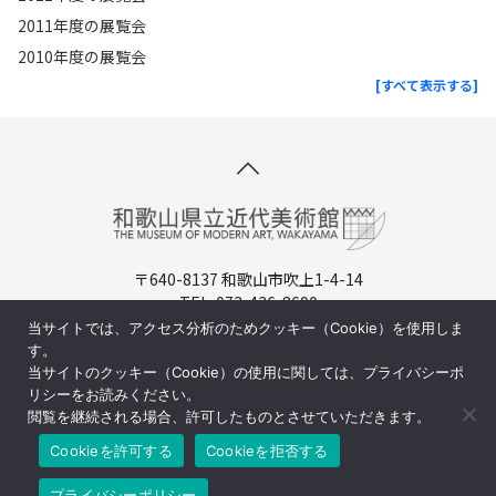
2011年度の展覧会
2010年度の展覧会
[すべて表示する]
〒640-8137 和歌山市吹上1-4-14
TEL. 073-436-8690
開館時間：9:30-17:00（入場は16:30まで）
当サイトでは、アクセス分析のためクッキー（Cookie）を使用しま
休館日：月曜日（祝日の場合は翌日)
す。
当サイトのクッキー（Cookie）の使用に関しては、プライバシーポ
周辺マップ／交通アクセス
リシーをお読みください。
閲覧を継続される場合、許可したものとさせていただきます。
Cookieを許可する
Cookieを拒否する
©和歌山県立近代美術館
プライバシーポリシー