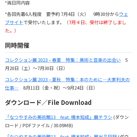
*両日同内容
*各回先着6人程度 要予約 7月4日（火） 9時30分から
ウェ
ブサイト
で受付いたします。
（7月４日、受付は終了しまし
た。）
同時開催
コレクション展 2023 – 春夏 特集：美術と音楽の出会い
5
月20日（土）〜7月30日（日）
コレクション展 2023 – 夏秋 特集：本のために―大家利夫の
仕事―
8月11日（金・祝）〜9月24日（日）
ダウンロード／File Download
「なつやすみの美術館13 feat. 橋本知成」展チラシ
(ダウン
ロード / PDFファイル / 30.09MB)
「なつやすみの美術館13 feat. 橋本知成」展出品目録
(ダウ