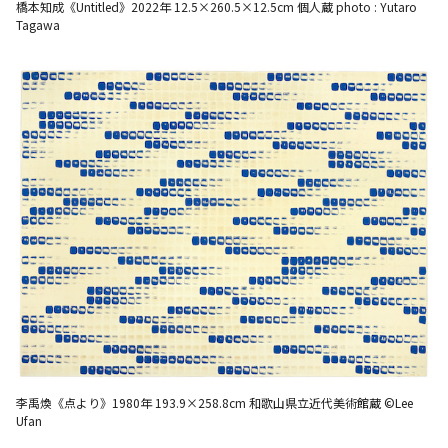
橋本知成《Untitled》2022年 12.5×260.5×12.5cm 個人蔵 photo : Yutaro
Tagawa
李禹煥《点より》1980年 193.9×258.8cm 和歌山県立近代美術館蔵 ©Lee
Ufan