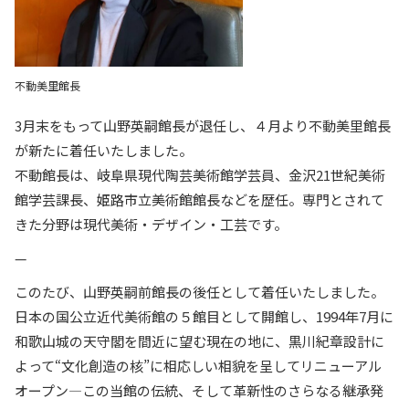
不動美里館長
3月末をもって山野英嗣館長が退任し、４月より不動美里館長
が新たに着任いたしました。
不動館長は、岐阜県現代陶芸美術館学芸員、金沢21世紀美術
館学芸課長、姫路市立美術館館長などを歴任。専門とされて
きた分野は現代美術・デザイン・工芸です。
—
このたび、山野英嗣前館長の後任として着任いたしました。
日本の国公立近代美術館の５館目として開館し、1994年7月に
和歌山城の天守閣を間近に望む現在の地に、黒川紀章設計に
よって“文化創造の核”に相応しい相貌を呈してリニューアル
オープン—この当館の伝統、そして革新性のさらなる継承発