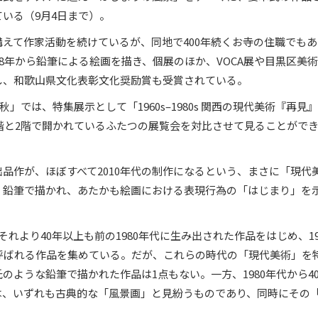
いる（9月4日まで）。
えて作家活動を続けているが、同地で400年続くお寺の住職でもあ
98年から鉛筆による絵画を描き、個展のほか、VOCA展や目黒区美
し、和歌山県文化表彰文化奨励賞も受賞されている。
秋」では、特集展示として「1960s–1980s 関西の現代美術『再見
1階と2階で開かれているふたつの展覧会を対比させて見ることがで
品作が、ほぼすべて2010年代の制作になるという、まさに「現代
、鉛筆で描かれ、あたかも絵画における表現行為の「はじまり」を
。
れより40年以上も前の1980年代に生み出された作品をはじめ、19
呼ばれる作品を集めている。だが、これらの時代の「現代美術」を
のような鉛筆で描かれた作品は1点もない。一方、1980年代から4
は、いずれも古典的な「風景画」と見紛うものであり、同時にその