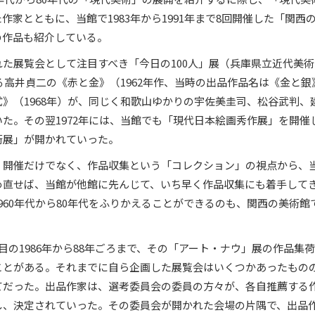
家とともに、当館で1983年から1991年まで8回開催した「関西
の作品も紹介している。
た展覧会として注目すべき「今日の100人」展（兵庫県立近代美術
る高井貞二の《赤と金》（1962年作、当時の出品作品名は《金と銀
》（1968年）が、同じく和歌山ゆかりの宇佐美圭司、松谷武判、
た。その翌1972年には、当館でも「現代日本絵画秀作展」を開催
術展」が開かれていった。
・開催だけでなく、作品収集という「コレクション」の視点から、
め直せば、当館が他館に先んじて、いち早く作品収集にも着手して
960年代から80年代をふりかえることができるのも、関西の美術館
目の1986年から88年ごろまで、その「アート・ナウ」展の作品集
ことがある。それまでに自ら企画した展覧会はいくつかあったもの
てだった。出品作家は、選考委員会の委員の方々が、各自推薦する
し、決定されていった。その委員会が開かれた会場の片隅で、出品