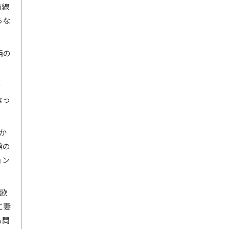
前線
らな
西の
ナ
なっ
しか
館の
ョン
歌
に妻
も問