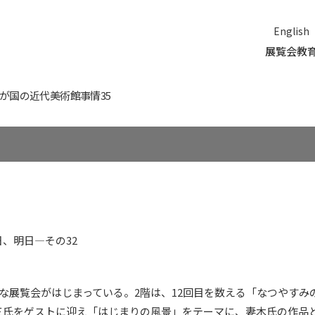
English
展覧会
教
が国の近代美術館事情35
、明日―その32
たな展覧会がはじまっている。2階は、12回目を数える「なつやすみ
三氏をゲストに迎え「はじまりの風景」をテーマに、妻木氏の作品