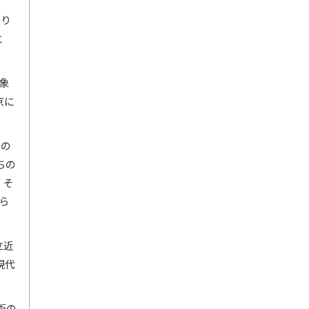
繰り
と
が象
京に
真の
ちの
、そ
ら
立近
現代
。
術の