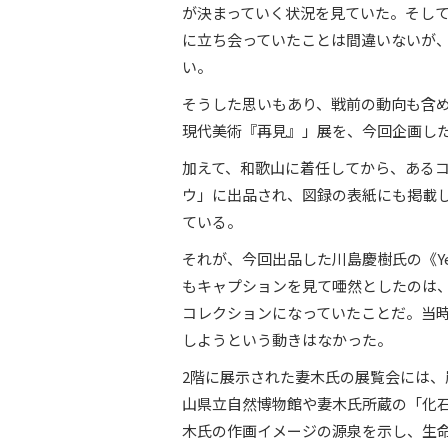
が決まっていく状況を見ていた。そし
に立ち会っていたことは間違いないが
い。
そうした思いもあり、戦前の動向も含めなが
現代美術『再見』」展を、今回企画し
加えて、和歌山に着任してから、ある
ウ」に出品され、図録の表紙にも掲載
ている。
それが、今回出品した川島慶樹氏の《Yello
もキャプションを見て唖然としたのは
コレクションになっていたことだ。当
しようという動きはなかった。
2階に展示された妻木氏の展覧会には
山県立自然博物館や妻木氏所蔵の「化
木氏の作画イメージの源泉を示し、生