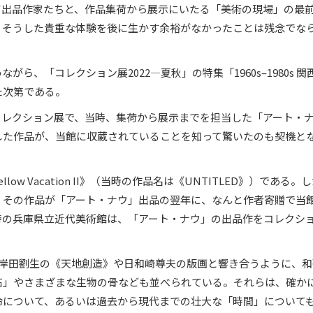
て出品作家たちと、作品集荷から展示にいたる「美術の現場」の最
、そうした貴重な体験を後に生かす余裕がなかったことは残念でな
ら、「コレクション展2022―夏秋」の特集「1960s–1980s 関
た次第である。
コレクション展で、当時、集荷から展示までを担当した「アート・
した作品が、当館に収蔵されていることを知って驚いたのも契機と
w Vacation II》（当時の作品名は《UNTITLED》）である。
、その作品が「アート・ナウ」出品の翌年に、なんと作者寄贈で当
時の兵庫県立近代美術館は、「アート・ナウ」の出品作をコレクシ
、岸田劉生の《天地創造》や日和崎尊夫の版画と響き合うように、和
石」やさまざまな生物の骨なども並べられている。それらは、確か
命について、あるいは過去から現代までの壮大な「時間」について