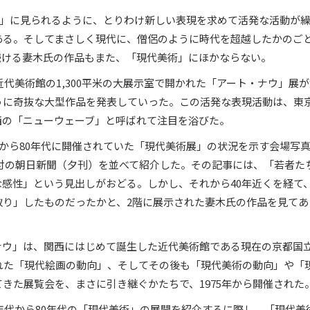
ン展」に見られるように、とりわけ新しい表現を求めて活発な活動が
ある。そしてまさしく現代に、僧侶のように時代を超越したかのご
続ける妻木氏の作品もまた、「現代美術」にほかならない。
近代美術館の1,300平米の大展示室で開かれた「アート・ナウ」展
うに奇抜な大型作品を発表していった。この活発な表現活動は、東
西の「ニューウェーブ」と呼ばれて注目を浴びた。
代から80年代に開催されていた「現代美術展」の状況を示す会場写
8日付の朝日新聞（夕刊）を並べて紹介した。その記事には、「若者た
感性」という見出しがおどる。しかし、それから40年近くを経て
取り」したものだったかと、2階に展示された妻木氏の作品を見てあ
ナウ」は、関西にはじめて誕生した近代美術館である現在の京都国
された「現代絵画の動向」、そしてその後も「現代美術の動向」や「
きた展覧会を、まさに引き継ぐかたちで、1975年から開催された
0年代から80年代の「現代美術」の展開を紹介するに際し、「現代美