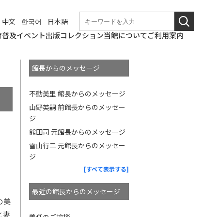
中文
한국어
日本語
育普及
イベント
出版
コレクション
当館について
ご利用案内
学校団体での来館
なつやすみの美術館
和歌山美術館
こども美術館部
ギャラリートーク・
ワークショップ
職場体験
博物館実習
これからのイベント
終了したイベント
和歌山県立近代美術
図録・パンフレット
年報
紀要
その他刊行物
コレクションの概要
所蔵作品検索
基本情報
アクセス
観覧料
バリアフリー情報
概要
沿革の詳細
展覧会開催記録の詳
和歌山県立近代美術
博物館評価制度
教育研究会
講演会等
館
細
館の
館長からのメッセージ
ニュース
使命
不動美里 館長からのメッセージ
山野英嗣 前館長からのメッセー
ジ
熊田司 元館長からのメッセージ
雪山行二 元館長からのメッセー
ジ
[すべて表示する]
最近の館長からのメッセージ
の美
と妻
着任のご挨拶