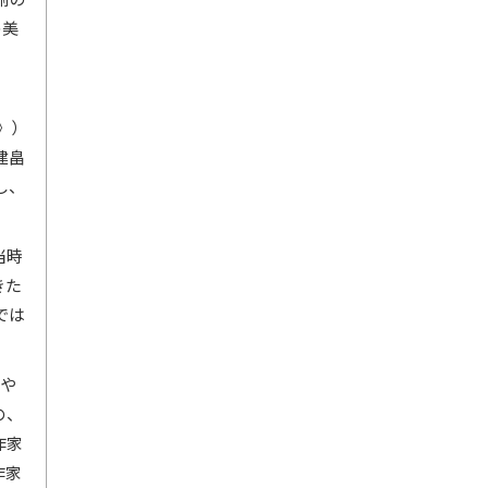
の美
》）
建畠
し、
当時
きた
では
荷や
の、
作家
作家