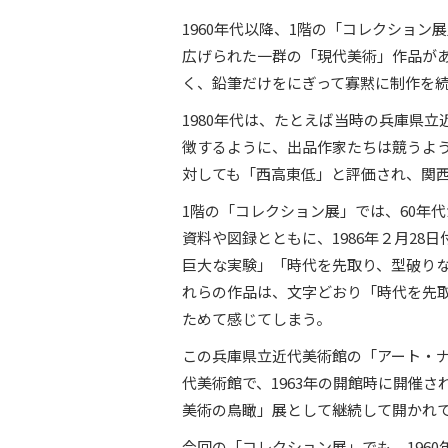
1960年代以降、1階の「コレクショ
広げられた一群の「現代美術」作品が
く、鉛筆だけをにぎって寡黙に制作を
1980年代は、たとえば当時の兵庫県立
徴するように、出品作家たちは競うよ
対しても「西高東低」と評価され、関
1階の「コレクション展」では、60年
資料や図録とともに、1986年２月2
巨大な実験」「時代を先取り、型破りな
れらの作品は、文字どおり「時代を先
ためて感じてしまう。
この兵庫県立近代美術館の「アート・
代美術館で、1963年の開館時に開催
美術の鳥瞰」展として継続して開かれて
今回の「コレクション展」でも、196