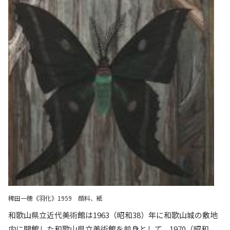
稗田一穂《羽化》1959 顔料、紙
和歌山県立近代美術館は1963（昭和38）年に和歌山城の敷地
内に開館した和歌山県立美術館を前身として、1970（昭和