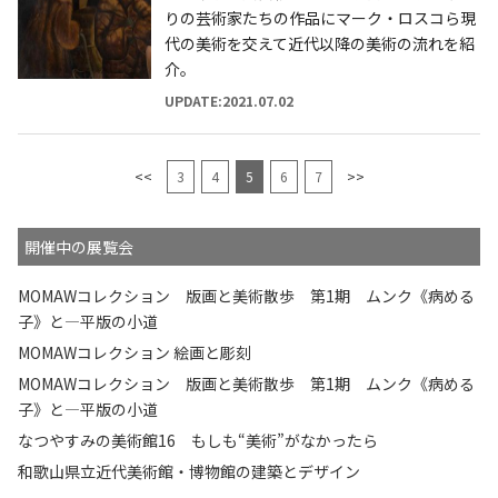
りの芸術家たちの作品にマーク・ロスコら現
代の美術を交えて近代以降の美術の流れを紹
介。
UPDATE:2021.07.02
<<
3
4
5
6
7
>>
開催中の展覧会
MOMAWコレクション 版画と美術散歩 第1期 ムンク《病める
子》と—平版の小道
MOMAWコレクション 絵画と彫刻
MOMAWコレクション 版画と美術散歩 第1期 ムンク《病める
子》と—平版の小道
なつやすみの美術館16 もしも“美術”がなかったら
和歌山県立近代美術館・博物館の建築とデザイン