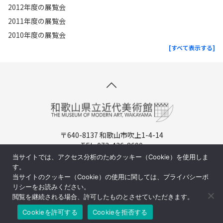
2012年度の展覧会
2011年度の展覧会
2010年度の展覧会
[すべて表示する]
〒640-8137 和歌山市吹上1-4-14
TEL. 073-436-8690
開館時間：9:30-17:00（入場は16:30まで）
当サイトでは、アクセス分析のためクッキー（Cookie）を使用しま
休館日：月曜日（祝日の場合は翌日)
す。
当サイトのクッキー（Cookie）の使用に関しては、プライバシーポ
周辺マップ／交通アクセス
リシーをお読みください。
閲覧を継続される場合、許可したものとさせていただきます。
Cookieを許可する
Cookieを拒否する
©和歌山県立近代美術館